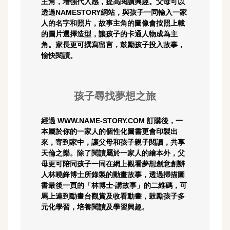
主角，增強代入感，提高閱讀興趣。父母可以
透過NAMESTORY網站，與孩子一同輸入一家
人的名字和照片，故事主角的圖像會按照上載
的圖片選擇造型，讓孩子的卡通人物成為主
角。家長更可撰寫留言，鼓勵孩子投入故事，
愉快閱讀。
孩子尋找夢想之旅
經過 WWW.NAME-STORY.COM 訂購後，一
本屬於你的一家人的個性化圖書更會印製出
來，寄到家中，讓父母和孩子親子閱讀，共享
天倫之樂。除了閱讀屬於一家人的繪本外，父
母更可陪同孩子一同在網上觀看夢想創意創辦
人林曉鋒博士所錄製的動畫故事，透過掃描圖
書最後一頁的「林博士‧講故事」的二維碼，可
馬上連到動畫台觀賞及收看動畫，鼓勵孩子多
元化學習，培養閱讀及學習興趣。