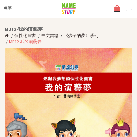
×
登入
選單
English
(0) - HKD$0.0
最新文章
MD12-我的演藝夢
搜查文章
個性化圖書
中文書籍
《孩子的夢》系列
個性化圖書
MD12-我的演藝夢
年齡分類
適合2-5歲幼兒
適合6-8歲兒童
適合9-12歲少年
中英文個性化圖書
《孩子的夢》角色扮演小舞
台
女兒故事系列
品德教育叢書
中文書籍