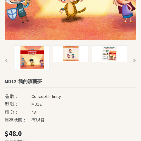
個性化圖書角
《我的勇氣之旅》系列
《孩子的夢》系列
慈善圖書系列
深心媽媽故事系列
我的童話大冒險系列
生命教育叢書
智慧教育叢書
MD12-我的演藝夢
英文書籍
The Power Of Name
品 牌：
Concept Infinity
“Brave Out, Thumbelina!”
型 號：
MD12
積 分：
48
Fun and Friends
庫存狀態：
有現貨
SASSI Junior
$48.0
其他書籍及精品