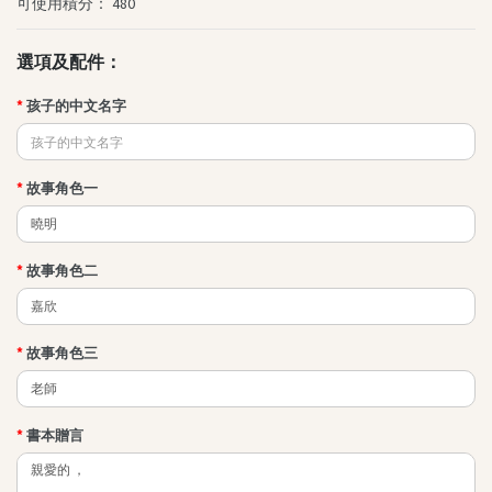
可使用積分： 480
其他叢書
QEF 我的香港故事系列
選項及配件：
不一樣的傑青
孩子的中文名字
創夢啟航
PAMA(爸媽)攻略
其他精品
故事角色一
"Brave Out, Thumbelina!"精品
小王子精品系列
故事角色二
最新消息
故事角色三
書本贈言