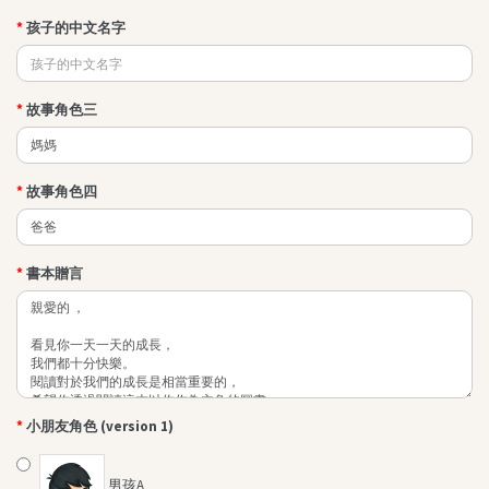
其他叢書
孩子的中文名字
QEF 我的香港故事系列
不一樣的傑青
創夢啟航
故事角色三
PAMA(爸媽)攻略
其他精品
故事角色四
"Brave Out, Thumbelina!"精品
小王子精品系列
書本贈言
最新消息
小朋友角色 (version 1)
男孩A