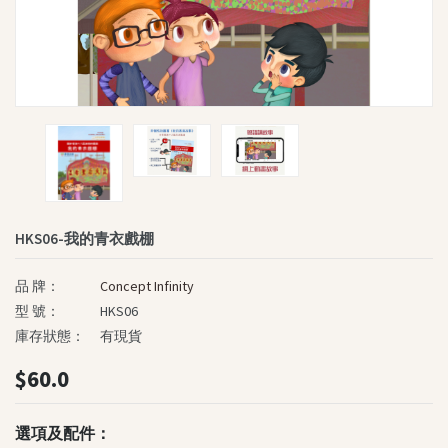
個性化圖書角
《我的勇氣之旅》系列
《孩子的夢》系列
慈善圖書系列
深心媽媽故事系列
我的童話大冒險系列
生命教育叢書
智慧教育叢書
HKS06-我的青衣戲棚
英文書籍
品 牌：
Concept Infinity
The Power Of Name
型 號：
HKS06
“Brave Out, Thumbelina!”
庫存狀態：
有現貨
Fun and Friends
$60.0
SASSI Junior
其他書籍及精品
選項及配件：