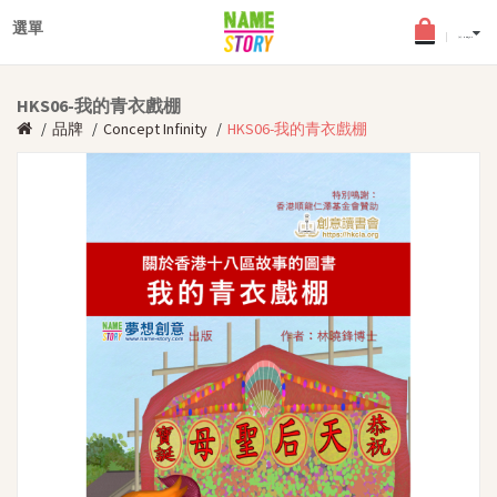
×
登入
選單
English
(0) - HKD$0.0
最新文章
HKS06-我的青衣戲棚
搜查文章
品牌
Concept Infinity
HKS06-我的青衣戲棚
個性化圖書
年齡分類
適合2-5歲幼兒
適合6-8歲兒童
適合9-12歲少年
中英文個性化圖書
《孩子的夢》角色扮演小舞
台
女兒故事系列
品德教育叢書
中文書籍