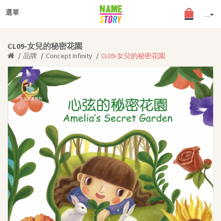
×
登入
選單
English
(0) - HKD$0.0
最新文章
CL09-女兒的秘密花園
搜查文章
品牌
Concept Infinity
CL09-女兒的秘密花園
個性化圖書
年齡分類
適合2-5歲幼兒
適合6-8歲兒童
適合9-12歲少年
中英文個性化圖書
《孩子的夢》角色扮演小舞
台
女兒故事系列
品德教育叢書
中文書籍