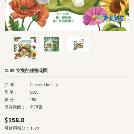
個性化圖書角
《我的勇氣之旅》系列
《孩子的夢》系列
慈善圖書系列
深心媽媽故事系列
我的童話大冒險系列
生命教育叢書
CL09-女兒的秘密花園
智慧教育叢書
英文書籍
品 牌：
Concept Infinity
The Power Of Name
型 號：
CL09
“Brave Out, Thumbelina!”
積 分：
158
庫存狀態：
有現貨
Fun and Friends
SASSI Junior
$158.0
其他書籍及精品
可使用積分： 1580