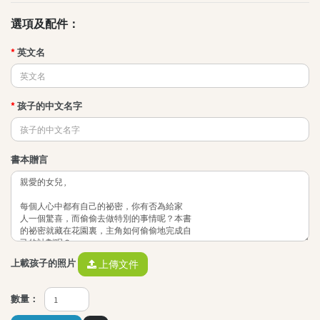
其他叢書
選項及配件：
QEF 我的香港故事系列
不一樣的傑青
英文名
創夢啟航
PAMA(爸媽)攻略
孩子的中文名字
其他精品
"Brave Out, Thumbelina!"精品
小王子精品系列
書本贈言
最新消息
上載孩子的照片
上傳文件
數量：