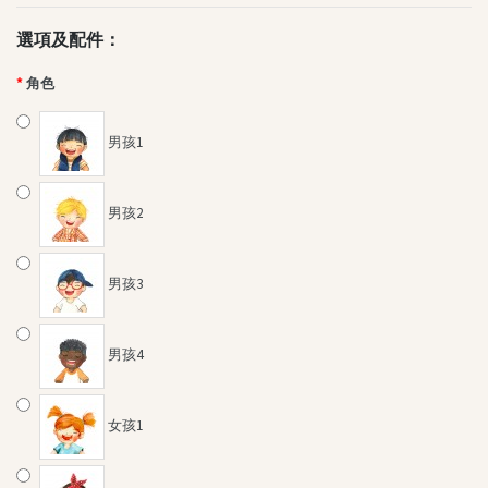
其他叢書
選項及配件：
QEF 我的香港故事系列
不一樣的傑青
角色
創夢啟航
PAMA(爸媽)攻略
男孩1
其他精品
"Brave Out, Thumbelina!"精品
男孩2
小王子精品系列
最新消息
男孩3
男孩4
女孩1