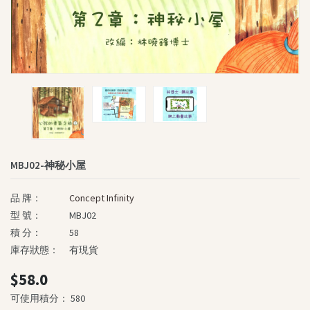
個性化圖書角
《我的勇氣之旅》系列
《孩子的夢》系列
慈善圖書系列
深心媽媽故事系列
我的童話大冒險系列
生命教育叢書
智慧教育叢書
MBJ02-神秘小屋
英文書籍
品 牌：
Concept Infinity
The Power Of Name
型 號：
MBJ02
“Brave Out, Thumbelina!”
積 分：
58
Fun and Friends
庫存狀態：
有現貨
SASSI Junior
$58.0
其他書籍及精品
可使用積分： 580