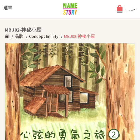
×
登入
選單
English
(0) - HKD$0.0
最新文章
MBJ02-神秘小屋
搜查文章
品牌
Concept Infinity
MBJ02-神秘小屋
個性化圖書
年齡分類
適合2-5歲幼兒
適合6-8歲兒童
適合9-12歲少年
中英文個性化圖書
《孩子的夢》角色扮演小舞
台
女兒故事系列
品德教育叢書
中文書籍