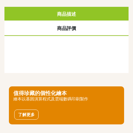
其他叢書
QEF 我的香港故事系列
商品描述
不一樣的傑青
商品評價
創夢啟航
PAMA(爸媽)攻略
其他精品
"Brave Out, Thumbelina!"精品
小王子精品系列
最新消息
值得珍藏的個性化繪本
繪本以基因演算程式及雲端數碼印刷製作
了解更多