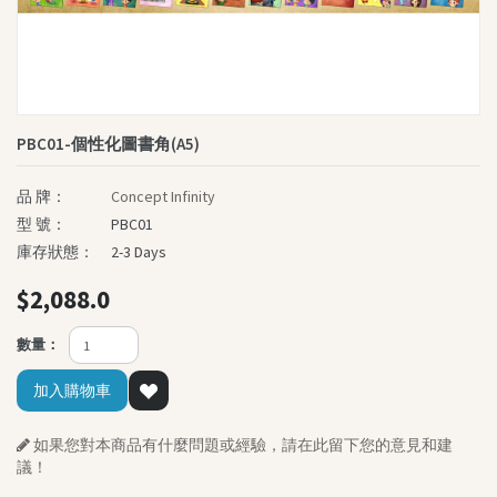
個性化圖書角
《我的勇氣之旅》系列
《孩子的夢》系列
慈善圖書系列
PBC01-個性化圖書角(A5)
深心媽媽故事系列
我的童話大冒險系列
品 牌：
Concept Infinity
型 號：
PBC01
生命教育叢書
庫存狀態：
2-3 Days
智慧教育叢書
$2,088.0
英文書籍
The Power Of Name
數量：
“Brave Out, Thumbelina!”
加入購物車
Fun and Friends
SASSI Junior
如果您對本商品有什麼問題或經驗，請在此留下您的意見和建
議！
其他書籍及精品