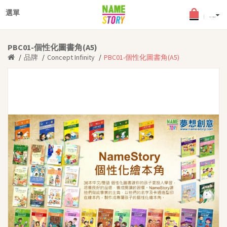
×
登入
選單
English
(0) - HKD$0.0
最新文章
PBC01-個性化圖書角(A5)
搜查文章
品牌
Concept Infinity
PBC01-個性化圖書角(A5)
個性化圖書
年齡分類
適合2-5歲幼兒
適合6-8歲兒童
適合9-12歲少年
中英文個性化圖書
《孩子的夢》角色扮演小舞
台
女兒故事系列
品德教育叢書
中文書籍