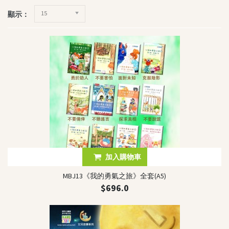
個性化圖書角
15
顯示：
《我的勇氣之旅》系列
《孩子的夢》系列
慈善圖書系列
深心媽媽故事系列
我的童話大冒險系列
生命教育叢書
智慧教育叢書
英文書籍
The Power Of Name
加入購物車
“Brave Out, Thumbelina!”
MBJ13《我的勇氣之旅》全套(A5)
Fun and Friends
$696.0
SASSI Junior
其他書籍及精品