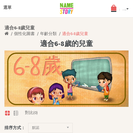
×
登入
選單
English
(0) - HKD$0.0
最新文章
適合6-8歲兒童
搜查文章
個性化圖書
年齡分類
適合6-8歲兒童
個性化圖書
適合6-8歲的兒童
年齡分類
適合2-5歲幼兒
適合6-8歲兒童
適合9-12歲少年
中英文個性化圖書
《孩子的夢》角色扮演小舞
台
女兒故事系列
對比(0)
品德教育叢書
排序方式：
默認
中文書籍