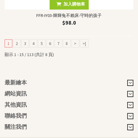
加入購物車
FFR-IY03-輝輝兔不賴床-守時的孩子
$98.0
1
2
3
4
5
6
7
8
>
>|
顯示 1 - 15 / 113 (共計 8 頁)
最新繪本
網站資訊
其他資訊
聯絡我們
關注我們