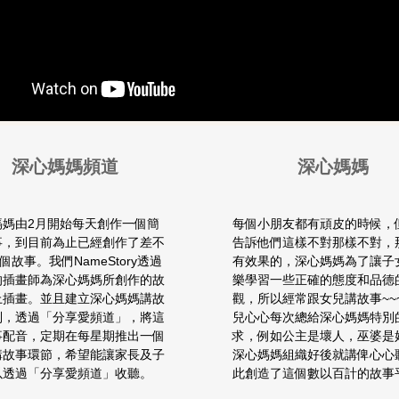
深心媽媽頻道
深心媽媽
媽媽由2月開始每天創作一個簡
每個小朋友都有頑皮的時候，
事，到目前為止已經創作了差不
告訴他們這樣不對那樣不對，
0個故事。我們NameStory透過
有效果的，深心媽媽為了讓子
的插畫師為深心媽媽所創作的故
樂學習一些正確的態度和品德
上插畫。並且建立深心媽媽講故
觀，所以經常跟女兒講故事~~
列，透過「分享愛頻道」，將這
兒心心每次總給深心媽媽特別
事配音，定期在每星期推出一個
求，例如公主是壞人，巫婆是
講故事環節，希望能讓家長及子
深心媽媽組織好後就講俾心心
以透過「分享愛頻道」收聽。
此創造了這個數以百計的故事