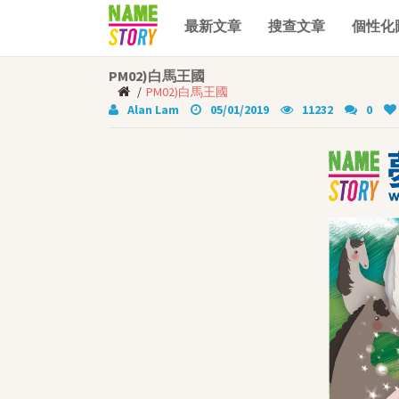
×
登入
English
最新文章
搜查文章
個性化
最新文章
PM02)白馬王國
PM02)白馬王國
搜查文章
Alan Lam
05/01/2019
11232
0
個性化圖書
年齡分類
適合2-5歲幼兒
適合6-8歲兒童
適合9-12歲少年
中英文個性化圖書
《孩子的夢》角色扮演小舞
台
女兒故事系列
品德教育叢書
中文書籍