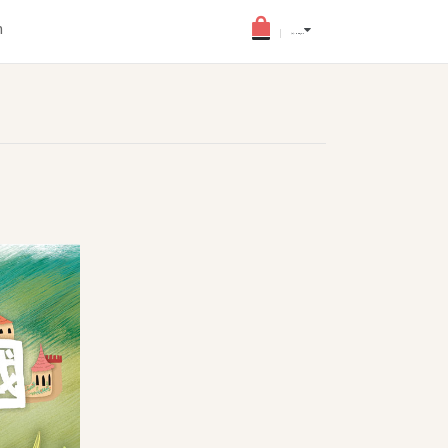
h
(0) - HKD$0.0