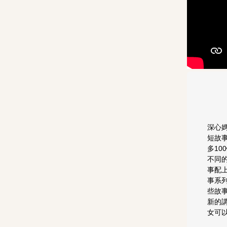
深心
短故
多10
不同
事配
事系
些故
新的
女可