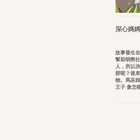
個性化圖書角
《我的勇氣之旅》系列
《孩子的夢》系列
深心媽
慈善圖書系列
深心媽媽故事系列
故事發生
我的童話大冒險系列
幫助弱勢
生命教育叢書
人，所以
群呢？後
智慧教育叢書
物。馬巫
英文書籍
王子 會怎
The Power Of Name
“Brave Out, Thumbelina!”
Fun and Friends
SASSI Junior
其他書籍及精品