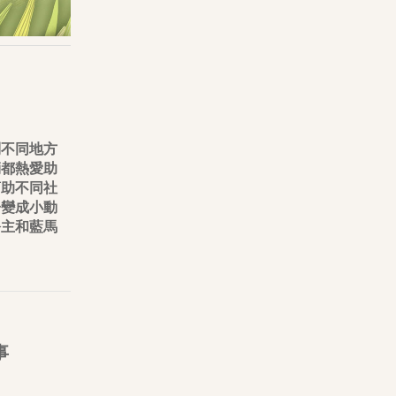
到不同地方
倆都熱愛助
幫助不同社
子變成小動
公主和藍馬
事