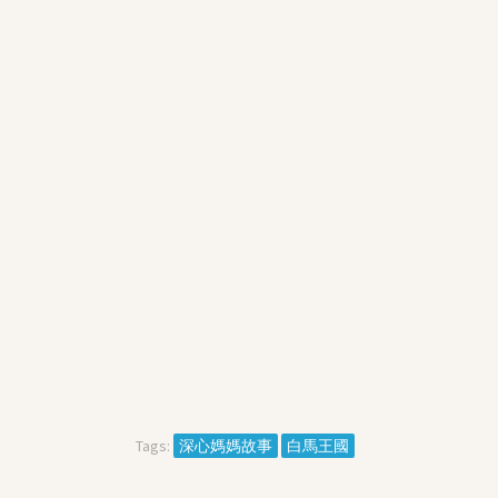
Tags:
深心媽媽故事
白馬王國