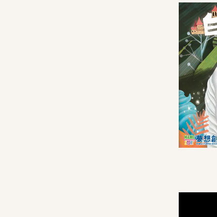
其他叢書
QEF 我的香港故事系列
不一樣的傑青
創夢啟航
PAMA(爸媽)攻略
其他精品
"Brave Out, Thumbelina!"精品
小王子精品系列
最新消息