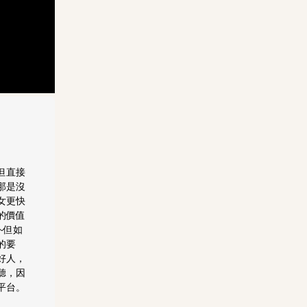
但直接
那是沒
女更快
的價值
~但如
的要
好人，
聽，因
平台。