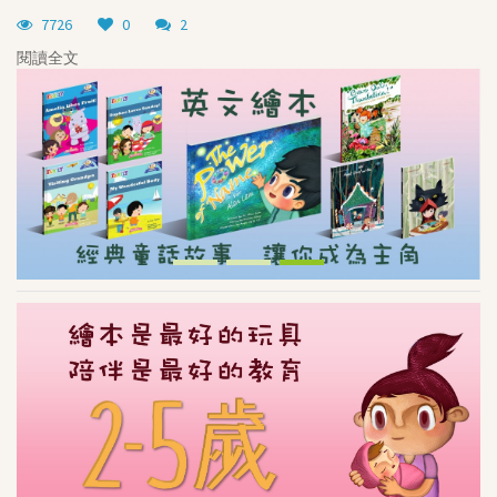
個性化圖書角
7726
0
2
《我的勇氣之旅》系列
閱讀全文
閱
《孩子的夢》系列
慈善圖書系列
深心媽媽故事系列
我的童話大冒險系列
生命教育叢書
智慧教育叢書
英文書籍
The Power Of Name
“Brave Out, Thumbelina!”
Fun and Friends
SASSI Junior
其他書籍及精品