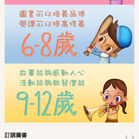
其他叢書
QEF 我的香港故事系列
不一樣的傑青
創夢啟航
PAMA(爸媽)攻略
其他精品
"Brave Out, Thumbelina!"精品
小王子精品系列
最新消息
訂購圖書