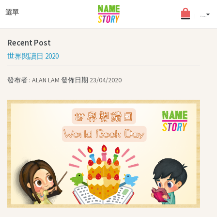
×
登入
選單
English
(0) - HKD$0.0
最新文章
Recent Post
搜查文章
世界閱讀日 2020
D
個性化圖書
發布者 :
ALAN LAM
發佈日期
23/04/2020
發
年齡分類
適合2-5歲幼兒
適合6-8歲兒童
適合9-12歲少年
中英文個性化圖書
《孩子的夢》角色扮演小舞
台
女兒故事系列
品德教育叢書
中文書籍